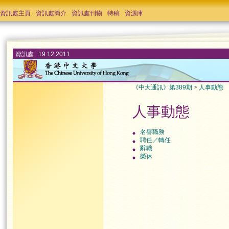
資訊處主頁
資訊處簡介
資訊處刊物
特稿
資源庫
資訊處 19.12.2011
《中大通訊》第389期
>
人事動態
人事動態
名譽職務
聘任／轉任
辭職
榮休