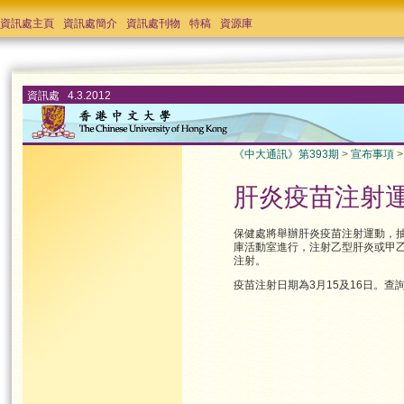
資訊處主頁
資訊處簡介
資訊處刊物
特稿
資源庫
資訊處 4.3.2012
《中大通訊》第393期
>
宣布事項
肝炎疫苗注射
保健處將舉辦肝炎疫苗注射運動，抽
庫活動室進行，注射乙型肝炎或甲
注射。
疫苗注射日期為3月15及16日。查詢請