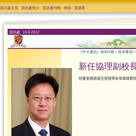
資訊處主頁
資訊處簡介
資訊處刊物
特稿
資源庫
資訊處 19.8.2012
《中大通訊》第401期
>
宣布事項
新任協理副校
校董會通過委任管理學系張偉雄教授