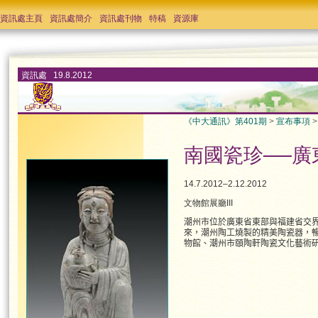
資訊處主頁
資訊處簡介
資訊處刊物
特稿
資源庫
資訊處 19.8.2012
《中大通訊》第401期
>
宣布事項
南國瓷珍──廣
14.7.2012–2.12.2012
文物館展廳III
潮州市位於廣東省東部與福建省交
來，潮州陶工燒製的精美陶瓷器，
物館、潮州市頤陶軒陶瓷文化藝術