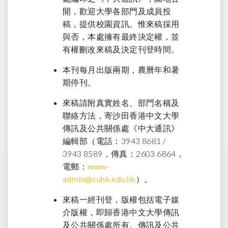
開，歡迎大學各部門及成員投
稿，提供校園資訊。惟來稿採用
與否，本處擁有最終決定權，並
有權刪改來稿及決定刊登時間。
本刊每月出版兩期，農曆年和暑
期停刊。
來稿請附真實姓名、部門名稱及
聯絡方法，寄沙田香港中文大學
傳訊及公共關係處《中大通訊》
編輯部（電話：3943 8681 /
3943 8589，傳真：2603 6864，
電郵：
www-
admin@cuhk.edu.hk
）。
來稿一經刊登，版權包括電子媒
介版權，即歸香港中文大學傳訊
及公共關係處所有。傳訊及公共