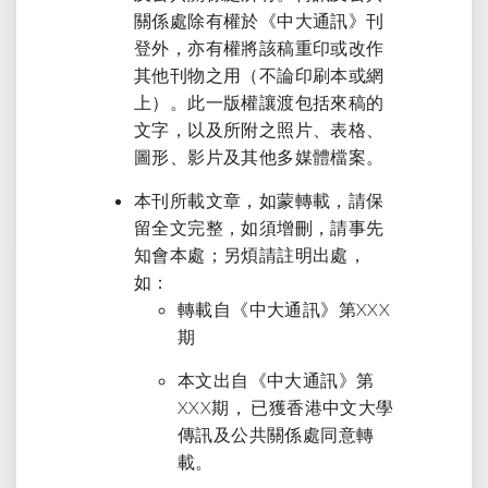
關係處除有權於《中大通訊》刊
登外，亦有權將該稿重印或改作
其他刊物之用（不論印刷本或網
上）。此一版權讓渡包括來稿的
文字，以及所附之照片、表格、
圖形、影片及其他多媒體檔案。
本刊所載文章，如蒙轉載，請保
留全文完整，如須增刪，請事先
知會本處；另煩請註明出處，
如：
轉載自《中大通訊》第XXX
期
本文出自《中大通訊》第
XXX期， 已獲香港中文大學
傳訊及公共關係處同意轉
載。