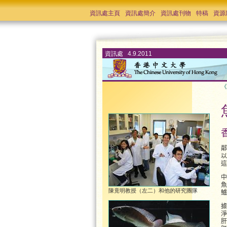
資訊處主頁
資訊處簡介
資訊處刊物
特稿
資源
資訊處 4.9.2011
《
鄰
以
中
魚
陳竟明教授（左二）和他的研究團隊
鱸
據
淨
肝