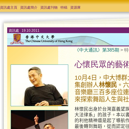
資訊處主頁
資訊處簡介
資訊處刊物
特稿
資源庫
資訊處 19.10.2011
《中大通訊》第385期
> 特
心懷民眾的藝
10月4日，中大博
集創辦人
林懷民
。六
音樂廳三百多座位連
來探索舞蹈人生與社
林懷民出身於台灣嘉義望
大法律系」的孩子。本以
的利他精神還是起了導航
最後轉到舞蹈，從而認定