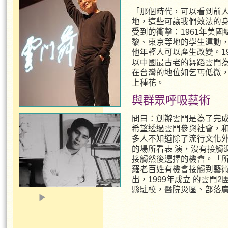
「那個時代，可以看到前
地，這些可讓我們效法的
受到的衝擊：1961年美國
黎、東京等地的學生運動
他年輕人可以產生改變。1
以中國最古老的舞蹈雲門
在台灣的地位如乞丐低微
上種花。
與群眾呼吸藝術
問曰：創辦雲門是為了完成
希望透過雲門參與社會，和
多人不知道除了流行文化外
的場所看表 演，沒有接觸
接觸然後選擇的機會。「所
羅老百姓有機會接觸到藝術
出，1999年成立 的雲
縣駐校，醫院災區、部落