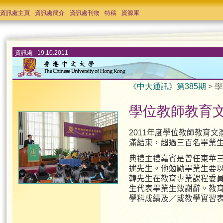
資訊處主頁
資訊處簡介
資訊處刊物
特稿
資源庫
資訊處 19.10.2011
《中大通訊》第385期
> 學
學位教師教育
2011年度學位教師教育
滿結束，超過三百名畢業
典禮主禮嘉賓是曾任東華
述先生。他勉勵畢業生要
韓先生在教育專業課程委
生代表畢業生致謝辭。教
學科成績及／或教學實習