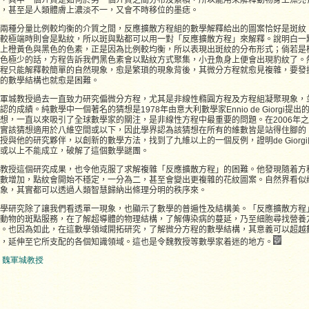
紋，甚至是人類體膚上濃淡不一，又會不時移位的墨痣。
兩種分量比例較均衡的介質之間，反應擴散方程組的數學解釋給出的圖案恰好是斑紋
較極端時則會是點紋，所以斑與點都可以用一對「反應擴散方程」來解釋。說明白一
上橙黃色與黑色的色素，正是因為比例較均衡，所以表現出斑紋的分布形式；倘若是
色極少的話，方程告訴我們黑色素會以點紋方式聚集，小丑魚身上便會出現豹紋了。
程只能解釋較簡單的自然現象，愈是繁瑣的現象背後，其微分方程就愈見複雜，要發
裏的數學結構也就愈是困難。
軍城教授過去一直致力研究偏微分方程，尤其是非線性橢圓方程及方程組凝聚現象，
認的成績。純數學中一個著名的猜想是1978年由意大利數學家Ennio de Giorgi提出的de 
想，一直以來吸引了全球數學家的關注，是非線性方程中最重要的問題。在2006年
實該猜想適用於八維空間或以下，因此學界認為該猜想在所有的維數皆是站得住腳的
授與他的研究夥伴，以創新的數學方法，找到了九維以上的一個反例，證明de Giorg
維或以上不能成立，破解了這個數學謎團。
教授這個研究成果，也令他克服了求解複雜「反應擴散方程」的困難。他發現隨着方
數增加，點紋會開始不穩定，一分為二，甚至會變出更複雜的花紋圖案。自然界看似
現象，其實都可以透過人類智慧歸納出條理分明的秩序來。
學研究除了讓我們看透單一現象，也顯示了數學的普遍性及結構美。「反應擴散方程
動物的斑點服務，在了解超導體的物理結構，了解傳染病的蔓延，乃至細胞尋找營養
。也因為如此，在這數學領域開拓研究，了解微分方程的數學結構，其意義可以超越
，延伸至它所支配的各個知識領域。這也是令魏教授等數學家着迷的地方。
魏軍城教授