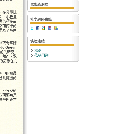
電郵給朋友
，在分量比
點，小丑魚
社交網路書籤
橙色極多而
然而簡單的
掘及了解內
快速連結
並取得國際
Giorgi
稿例
之前的研究，
截稿日期
。然而，魏
i的猜想在九
程中的擴散
紛亂隨機的
」不只為研
方面都有貢
數學問題本