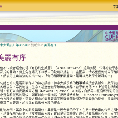
庫
字
中大通訊》第385期
> 洞明集 >
美麗有序
美麗有序
信不少讀者還會記得《有你終生美麗》（
A Beautiful Mind
）這齣有關一位傳奇數學
影片的開始，男主角在陽光下以手中的玻璃杯折射出一些圖案，恰巧重疊到他同學領
上，然後男主角淡淡的說出一句：「你的領帶那麼差勁，是可以用數學來解釋的。」
句話也許只是電影製作人的無心插柳，但中大數學系的
魏軍城
教授會告訴你，數學藏
各種現象，尋找物理、生命，甚至金融學等等的奧秘，數學都用得上。上述電影情節
射，便可以由麥斯威爾方程（Maxwell Equations）來描述；自然界中花鹿和野豹
小丑魚和斑馬的斑紋，則可以由一個描述「反應擴散系統」（Reaction-DiffusionSys
分方程組來概括。這些方程由於需要表達某種變量隨時間及空間變化的關係，故需要
數學算子來表達，於是就有偏微分方程的概念。
動物為例，其身上的點紋與斑紋，其實是一種色素的分子，在另一種色素的介質之間
、相互作用的結果。「反應擴散方程」可以描述兩種正在產生相互作用的介質，在不
，其中一個介質是如何於另一個介質之間分布及累積，所以能用來解釋動物身上漂亮