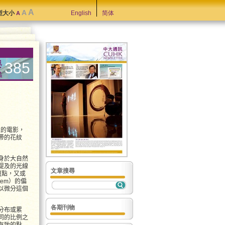
A
A
型大小
English
简体
A
385
家的電影，
帶的花紋
身於大自然
提及的光線
文章搜尋
的斑點，又或
tem）的偏
以微分這個
各期刊物
分布或累
同的比例之
有致的點