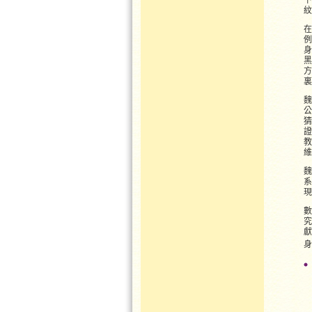
在
例
身
黑
方
魏
公
猜
證
教
魏
系
數
究
獻
身