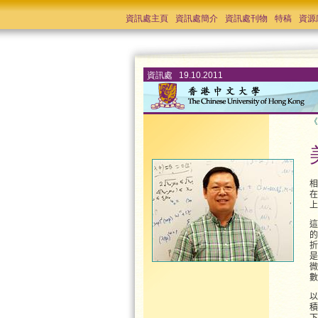
資訊處主頁
資訊處簡介
資訊處刊物
特稿
資源
資訊處 19.10.2011
《
相
在
這
的
折
是
微
以
積
下