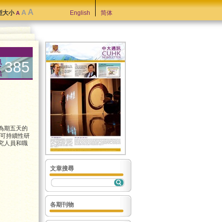
A
A
型大小
English
简体
A
385
為期五天的
境可持續性研
究人員和職
文章搜尋
各期刊物