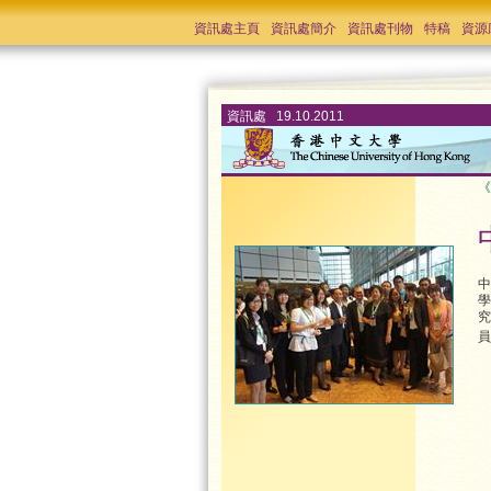
資訊處主頁
資訊處簡介
資訊處刊物
特稿
資源
資訊處 19.10.2011
《
中
學
究
員