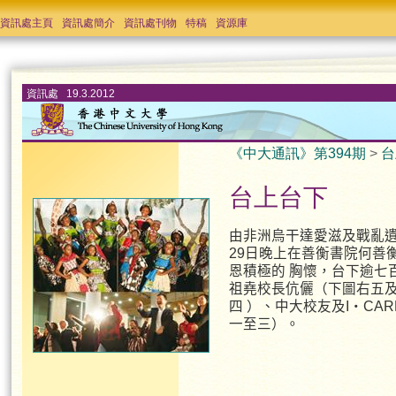
資訊處主頁
資訊處簡介
資訊處刊物
特稿
資源庫
資訊處 19.3.2012
《中大通訊》第394期
>
台
台上台下
由非洲烏干達愛滋及戰亂遺孤
29日晚上在善衡書院何善
恩積極的 胸懷，台下逾七
祖堯校長伉儷（下圖右五
四 ）、中大校友及I‧C
一至三）。