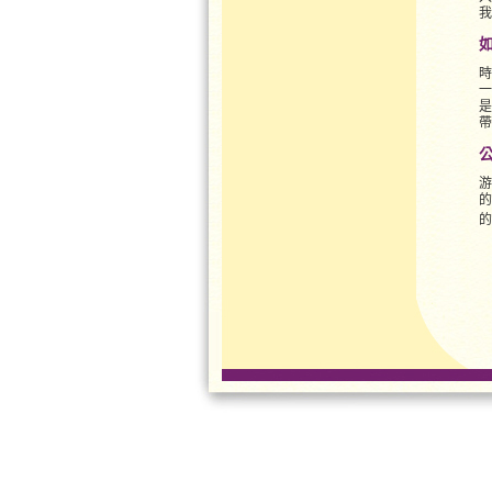
我
時
一
是
帶
游
的
的