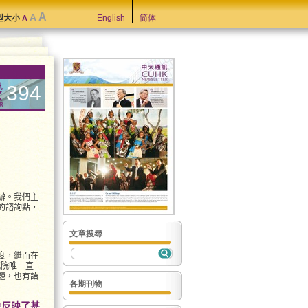
A
A
型大小
English
简体
A
394
辦。我們主
的諮詢點，
文章搜尋
度，繼而在
研究院唯一直
題，也有語
各期刊物
象反映了甚