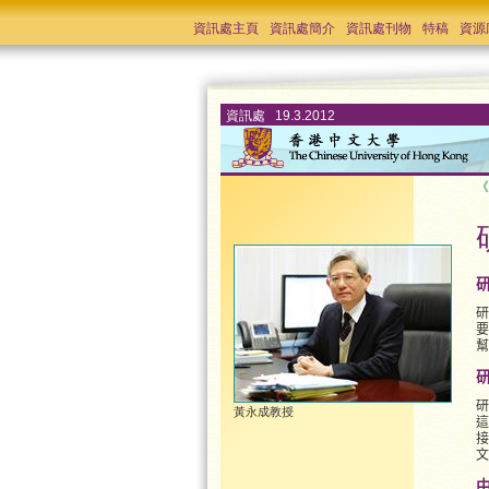
資訊處主頁
資訊處簡介
資訊處刊物
特稿
資源
資訊處 19.3.2012
《
研
要
幫
研
黃永成教授
這
接
文