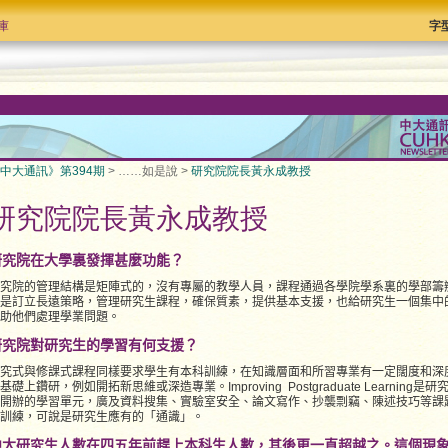
庫
字
中大通訊》第394期
> ……如是說 >
研究院院長黃永成教授
研究院院長黃永成教授
研究院在大學裏發揮甚麼功能？
究院的管理結構是矩陣式的，沒有專屬的教學人員，課程通過各學院學系裏的學部籌
是訂立長遠策略，管理研究生課程，確保質素，提供基本支援，也給研究生一個集中
助他們處理學業問題。
研究院對研究生的學習有何支援？
究式與修課式課程同樣要求學生有本科訓練，在知識層面和所習專業有一定闊度和深
基礎上鑽研，例如開拓新思維或深造專業。Improving Postgraduate Learning是
開辦的學習單元，廣及資料搜集、實驗室安全、論文寫作、抄襲剽竊、陳述技巧等課
訓練，可說是研究生應有的「通識」。
中大研究生人數在四五年前趕上本科生人數，其後更一直超越之。這個現