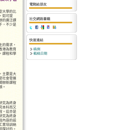
電郵給朋友
型大學的比
，如可提
社交網路書籤
辦的廣泛課
千，不少是
快速連結
生的需求，
稿例
香港為教育
截稿日期
，課程和學
，主要是大
受社會發展
開辦新課程
頭。
研究為終身
完本科而又
程。這亦是
研究為終身
程內容的設
工業培訓納
同探討的。