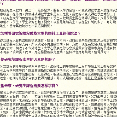
麼？
校研究生人數約一萬二千，是多是少，要看大學的定位。研究式課程學生人數在研究
應較重，在外國，與修課式課程學生多是五五之比。我們的研究式課程學生才約二千
，研究型大學的角色便能發揮得更好。學生人數增長主要在修課式課程，八間學院開
吸納不少學生。學生來源也起了變化，以前是兼讀為主，現在全日制的多了，有好幾
地生。香港其他院校也出現這個情況。
你怎樣看研究院課程成為大學的賺錢工具這個說法？
課式課程以自負盈虧的模式運作，始自十多年前，政府認為某些課程能滿足社會和學
未必需要用公帑支持，所以決定不再直接資助。另一方面，現在為配合政府實踐發展
紐的使命，招收了不少外地生。大學在發展之餘必會兼重質素保證和本身的長遠目標
不可無止境增長。而且，應怎樣發展教育產業，整個社會應有共識，值得探討。
促使研究院課程產生的因素是甚麼？
究式課程的產生較多學系主導成分，最近推出的生物醫學工程哲學碩士博士銜接課程
和工程學院主導的：既立意開拓這方面的學術研究，便要招收研究生。修課式課程則
響較大，如醫學院推出的一批新課程，明顯是回應社會對某些專業訓練的殷切需求。
理念，初期可能是來自個別教師的構想，非正式場合的討論，這往往是重要的創造源
展望未來，研究生課程需要怎樣求變？
學博士是研究式課程的重心，這課程的制度沿用了上百年，嚴格來說是為立志以學術
業的人而設的。然而，一方面全球學術研究工作的崗位實在有限，另方面有部分剛唸
繼續進修的，未必確定以投身學術研究為目標，卻由於種種原因，選擇了哲學博士課
多發達國家和地區面對的同一難題：獲政府資源培訓的哲學博士，如果最終非以學術
業，那是否資源錯配？社會急速發展，對科研人才的需求不斷更新，值得重新檢討課
，例如，是否應提供額外訓練，於個別哲學博士課程加入行政管理的知識，像德國將
課程，又或在哲學博士以外多發展不同的博士學位等。這都是整個社會跟教育界須共