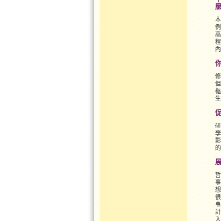
本
例
高
程
內
修
但
樞
生
研
學
影
的
哲
事
想
很
事
計
入