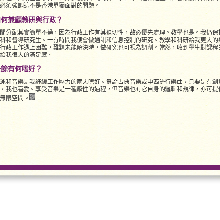
必須強調這不是香港單獨面對的問題。
如何兼顧教研與行政？
間分配其實簡單不過，因為行政工作有其迫切性，故必優先處理。教學也是。我仍保
科和督導研究生。一有時間我便會做通訊和信息控制的研究。教學和科研給我更大的
行政工作遇上困難，難題未能解決時，做研究也可視為調劑。當然，收到學生對課程
給我很大的滿足感。
公餘有何嗜好？
泳和音樂是我紓緩工作壓力的兩大嗜好。無論古典音樂或中西流行樂曲，只要是有創
，我也喜愛。享受音樂是一種感性的過程，但音樂也有它自身的邏輯和規律，亦可提
無限空間。