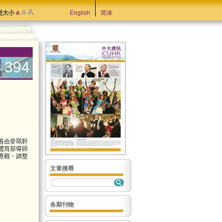
A
A
型大小
English
简体
A
394
着由麥珮軒
體育部導師
應戰，調整
文章搜尋
各期刊物