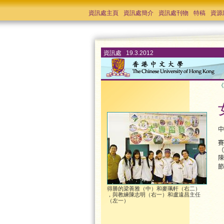
資訊處主頁
資訊處簡介
資訊處刊物
特稿
資源
資訊處 19.3.2012
《
中
賽
（
陳
節
得勝的梁善雅（中）和麥珮軒（右二）
，與教練陳志明（右一）和盧遠昌主任
（左一）