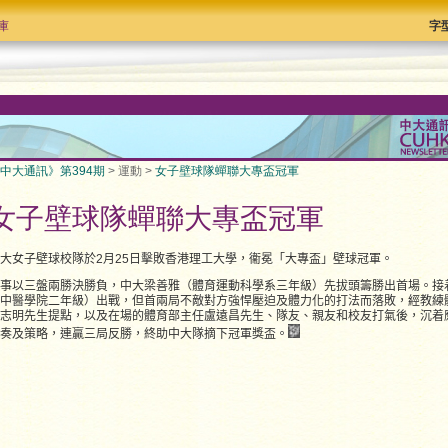
庫
字
中大通訊》第394期
> 運動 >
女子壁球隊蟬聯大專盃冠軍
女子壁球隊蟬聯大專盃冠軍
大女子壁球校隊於2月25日擊敗香港理工大學，衞冕「大專盃」壁球冠軍。
事以三盤兩勝決勝負，中大梁善雅（體育運動科學系三年級）先拔頭籌勝出首場。接
中醫學院二年級）出戰，但首兩局不敵對方強悍壓迫及體力化的打法而落敗，經教練
志明先生提點，以及在場的體育部主任盧遠昌先生、隊友、親友和校友打氣後，沉着
奏及策略，連贏三局反勝，終助中大隊摘下冠軍獎盃。