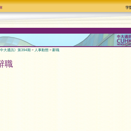
庫
字
中大通訊》第394期
>
人事動態
>
辭職
辭職