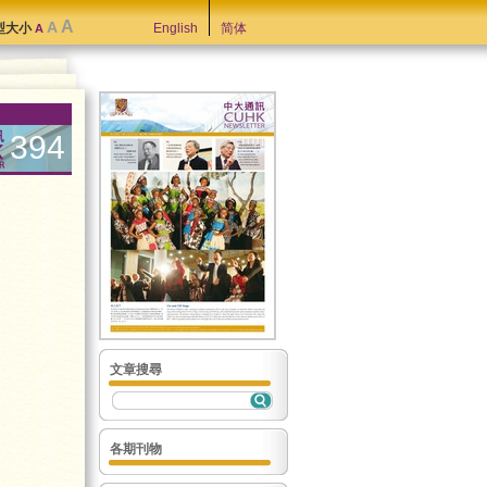
A
A
型大小
English
简体
A
394
文章搜尋
各期刊物