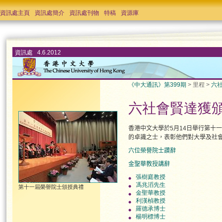
資訊處主頁
資訊處簡介
資訊處刊物
特稿
資源庫
資訊處 4.6.2012
《中大通訊》第399期
> 里程 >
六
六社會賢達獲
香港中文大學於5月14日舉行第十
的卓識之士，表彰他們對大學及社
六位榮譽院士讚辭
金聖華教授講辭
張樹庭教授
馮兆滔先生
第十一屆榮譽院士頒授典禮
金聖華教授
利漢楨教授
羅德承博士
楊明標博士