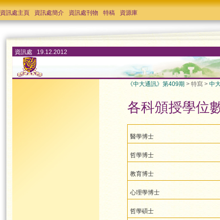
資訊處主頁
資訊處簡介
資訊處刊物
特稿
資源庫
資訊處 19.12.2012
《中大通訊》第409期
> 特寫 >
中
各科頒授學位
醫學博士
哲學博士
教育博士
心理學博士
哲學碩士