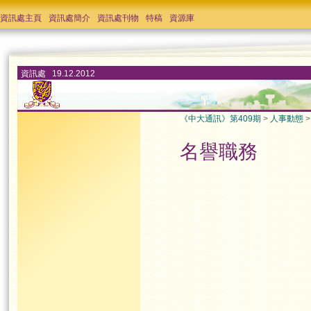
資訊處主頁
資訊處簡介
資訊處刊物
特稿
資源庫
資訊處 19.12.2012
《中大通訊》第409期
>
人事動態
名譽職務