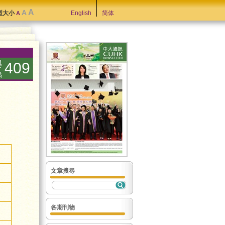
A
A
型大小
English
简体
A
409
文章搜尋
各期刊物