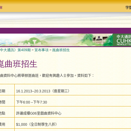
庫
字
中大通訊》第409期
>
宣布事項
>
崑曲班招生
崑曲班招生
曲資料中心將舉辦崑曲班，歡迎有興趣人士參加。資料如下：
日期
16.1.2013–20.3.2013（逢星期三）
時間
下午6:00 –下午7:30
地點
許讓成樓G06室戲曲資料中心
費用
$1,000（全日制學生八折）