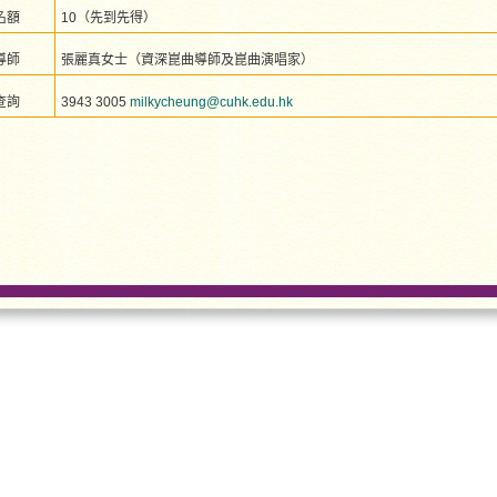
名額
10（先到先得）
導師
張麗真女士（資深崑曲導師及崑曲演唱家）
查詢
3943 3005
milkycheung@cuhk.edu.hk