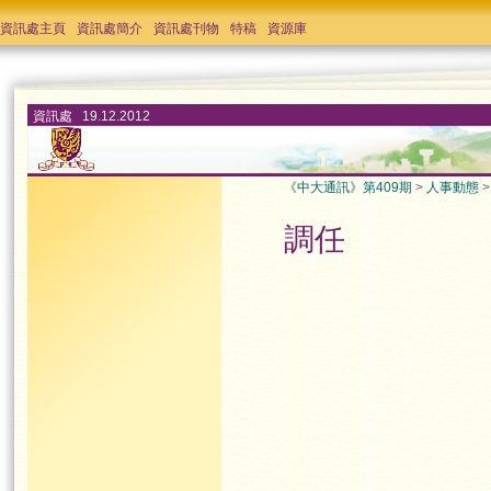
資訊處主頁
資訊處簡介
資訊處刊物
特稿
資源庫
資訊處 19.12.2012
《中大通訊》第409期
>
人事動態
調任